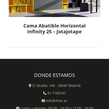
Cama Abatible Horizontal
Infinity 25 – Jotajotape
DONDE ESTAMOS
C/ Ocaña, 149 - 28047 Madrid
91 7183197
info@zhar.es
Lunes a Viernes: 09:30 - 13:30 y 17:00 - 20:30