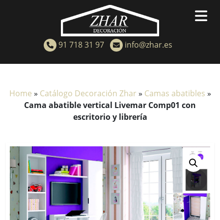
91 718 31 97
info@zhar.es
Home
»
Catálogo Decoración Zhar
»
Camas abatibles
»
Cama abatible vertical Livemar Comp01 con
escritorio y librería